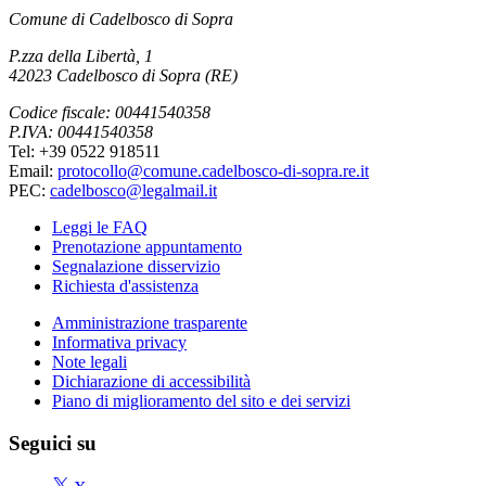
Comune di Cadelbosco di Sopra
P.zza della Libertà, 1
42023 Cadelbosco di Sopra (RE)
Codice fiscale: 00441540358
P.IVA: 00441540358
Tel: +39 0522 918511
Email:
protocollo@comune.cadelbosco-di-sopra.re.it
PEC:
cadelbosco@legalmail.it
Leggi le FAQ
Prenotazione appuntamento
Segnalazione disservizio
Richiesta d'assistenza
Amministrazione trasparente
Informativa privacy
Note legali
Dichiarazione di accessibilità
Piano di miglioramento del sito e dei servizi
Seguici su