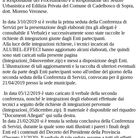
Il Responsabile del Procedimento è il Responsabile del Settore
Urbanistica ed Edilizia Privata del Comune di Cadelbosco di Sopra,
dott. Moreno Veronese.
In data 3/10/2019 si è svolta la prima seduta della Conferenza di
Servizi per la presentazione degli elaborati (tra gli allegati è
consultabile il Verbale) e successivamente sono state raccolte le
richieste di integrazioni giunte dagli Enti partecipanti.
Alla luce delle integrazioni richieste, i tecnici incaricati da
ALUBEL-EFFECI hanno aggiornato alcuni elaborati, che quindi
sono stati caricati sulla presente pagina
(Integrazioni_04novembre.zip) e messi a disposizione degli Enti.
L'illustrazione di tali aggiornamenti e la raccolta di ulteriori eventuali
note da parte degli Enti partecipanti sono all'ordine del giorno della
seconda seduta della Conferenza di Servizi, convocata per il giorno
21/04/2019 presso la sede municipale.
In data 05/12/2019 è stato caricato il verbale della seconda
conferenza, nonché le integrazioni degli elaborati effettuate dai
tecnici a seguito delle richieste di integrazioni pervenute
(Integrazioni_05dicembre.zip). Il materiale è disponibile nel riquadro
"Documenti Allegati" qui sulla destra.
In data 21/02/2020 si è tenuta la seduta conclusiva della Conferenza
di Servizi, durante la quale sono stati illustrati i pareri i finali degli
Enti ed i contenuti del Decreto del Presidente della Provincia
(Decreto 13/2020). Il verbale di tale seduta assume a tutti gli effetti