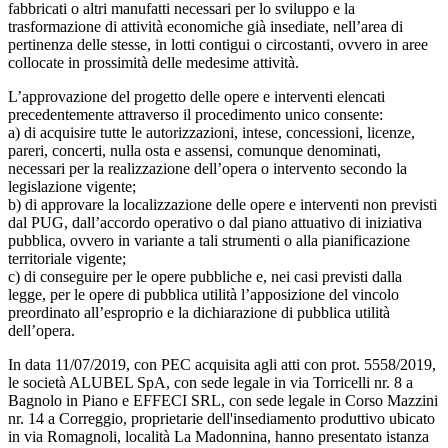
fabbricati o altri manufatti necessari per lo sviluppo e la
trasformazione di attività economiche già insediate, nell’area di
pertinenza delle stesse, in lotti contigui o circostanti, ovvero in aree
collocate in prossimità delle medesime attività.
L’approvazione del progetto delle opere e interventi elencati
precedentemente attraverso il procedimento unico consente:
a) di acquisire tutte le autorizzazioni, intese, concessioni, licenze,
pareri, concerti, nulla osta e assensi, comunque denominati,
necessari per la realizzazione dell’opera o intervento secondo la
legislazione vigente;
b) di approvare la localizzazione delle opere e interventi non previsti
dal PUG, dall’accordo operativo o dal piano attuativo di iniziativa
pubblica, ovvero in variante a tali strumenti o alla pianificazione
territoriale vigente;
c) di conseguire per le opere pubbliche e, nei casi previsti dalla
legge, per le opere di pubblica utilità l’apposizione del vincolo
preordinato all’esproprio e la dichiarazione di pubblica utilità
dell’opera.
In data 11/07/2019, con PEC acquisita agli atti con prot. 5558/2019,
le società ALUBEL SpA, con sede legale in via Torricelli nr. 8 a
Bagnolo in Piano e EFFECI SRL, con sede legale in Corso Mazzini
nr. 14 a Correggio, proprietarie dell'insediamento produttivo ubicato
in via Romagnoli, località La Madonnina, hanno presentato istanza