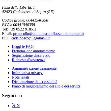
P.zza della Libertà, 1
42023 Cadelbosco di Sopra (RE)
Codice fiscale: 00441540358
P.IVA: 00441540358
Tel: +39 0522 918511
Email:
protocollo@comune.cadelbosco-di-sopra.re.it
PEC:
cadelbosco@legalmail.it
Leggi le FAQ
Prenotazione appuntamento
Segnalazione disservizio
Richiesta d'assistenza
Amministrazione trasparente
Informativa privacy
Note legali
Dichiarazione di accessibilità
Piano di miglioramento del sito e dei servizi
Seguici su
X