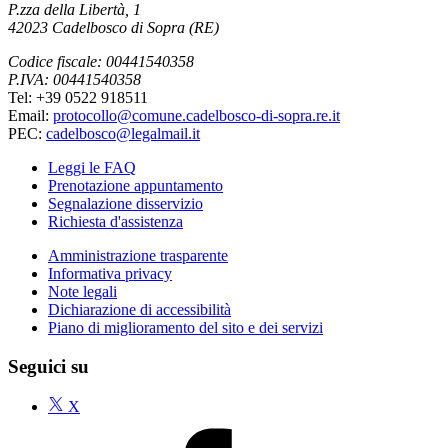
P.zza della Libertà, 1
42023 Cadelbosco di Sopra (RE)
Codice fiscale: 00441540358
P.IVA: 00441540358
Tel: +39 0522 918511
Email:
protocollo@comune.cadelbosco-di-sopra.re.it
PEC:
cadelbosco@legalmail.it
Leggi le FAQ
Prenotazione appuntamento
Segnalazione disservizio
Richiesta d'assistenza
Amministrazione trasparente
Informativa privacy
Note legali
Dichiarazione di accessibilità
Piano di miglioramento del sito e dei servizi
Seguici su
X