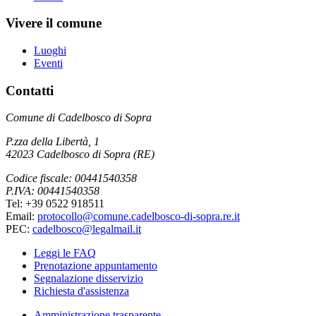
Vivere il comune
Luoghi
Eventi
Contatti
Comune di Cadelbosco di Sopra
P.zza della Libertà, 1
42023 Cadelbosco di Sopra (RE)
Codice fiscale: 00441540358
P.IVA: 00441540358
Tel: +39 0522 918511
Email:
protocollo@comune.cadelbosco-di-sopra.re.it
PEC:
cadelbosco@legalmail.it
Leggi le FAQ
Prenotazione appuntamento
Segnalazione disservizio
Richiesta d'assistenza
Amministrazione trasparente