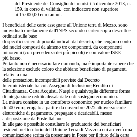
del Presidente del Consiglio dei ministri 5 dicembre 2013, n.
159, in corso di validità, con indicatore non superiore
ai 15.000,00 euro annui.
I beneficiari delle carte assegnate all'Unione terra di Mezzo, sono
individuati direttamente dall'INPS secondo i criteri sopra descritti e
ordinati sulla base
di specifici criteri di priorità indicati dal decreto, che tengono conto
dei nuclei composti da almeno tre componenti, da componenti
minorenni (con precedenza dei più piccoli) e con valore ISEE
più basso.
Pertanto non è necessario fare domanda, ma è importante sapere che
la selezione esclude coloro che abbiano beneficiato di pagamenti
relativi a una
delle prestazioni incompatibili previste dal Decreto
Interministeriale tra cui: Assegno di Inclusione,Reddito di
Cittadinanza, Carta Acquisti, Naspi e qualsivoglia differente forma
di integrazione reddituale/salariale o di sostegno economico.
La misura consiste in un contributo economico per nucleo familiare
di 500 euro, erogato a partire da novembre 2025 attraverso carte
elettroniche di pagamento, prepagate e ricaricabili, messe
a disposizione da Poste Italiane.
In allegato è possibile consultare le graduatorie dei beneficiari
residenti nel territorio dell'Unione Terra di Mezzo a cui arriverà una
comunicazione scritta da presentare in Poste per il ritiro della carta.