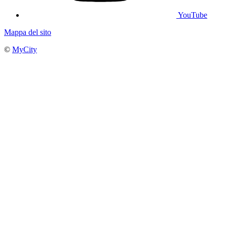
YouTube
Mappa del sito
©
MyCity