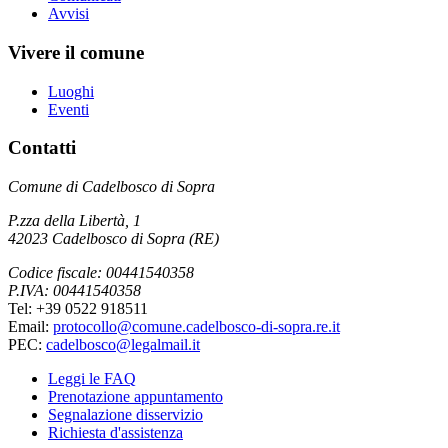
Avvisi
Vivere il comune
Luoghi
Eventi
Contatti
Comune di Cadelbosco di Sopra
P.zza della Libertà, 1
42023 Cadelbosco di Sopra (RE)
Codice fiscale: 00441540358
P.IVA: 00441540358
Tel: +39 0522 918511
Email:
protocollo@comune.cadelbosco-di-sopra.re.it
PEC:
cadelbosco@legalmail.it
Leggi le FAQ
Prenotazione appuntamento
Segnalazione disservizio
Richiesta d'assistenza