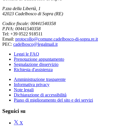
P.zza della Libertà, 1
42023 Cadelbosco di Sopra (RE)
Codice fiscale: 00441540358
P.IVA: 00441540358
Tel: +39 0522 918511
Email:
protocollo@comune.cadelbosco-di-sopra.re.it
PEC:
cadelbosco@legalmail.it
Leggi le FAQ
Prenotazione appuntamento
Segnalazione disservizio
Richiesta d'assistenza
Amministrazione trasparente
Informativa privacy
Note legali
Dichiarazione di accessibilità
Piano di miglioramento del sito e dei servizi
Seguici su
X